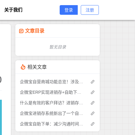
关于我们
登录
注册
文章目录
暂无目录
相关文章
0
企微宝自营商城功能总览！涉及各方面，管理精细化，帮助企业追赶销售潮流提高营业额！3
企微宝ERP实现进销存+自助下单的业务模式(1)
什么是有效的客户拜访？进销存业务员需要怎么做？|企微宝ERP(1)
企微宝进销存系统新出了一个自助下单的功能，有没有人试过？2
企微宝自助下单：减少沟通时间成本，提高进销存下单效率(1)