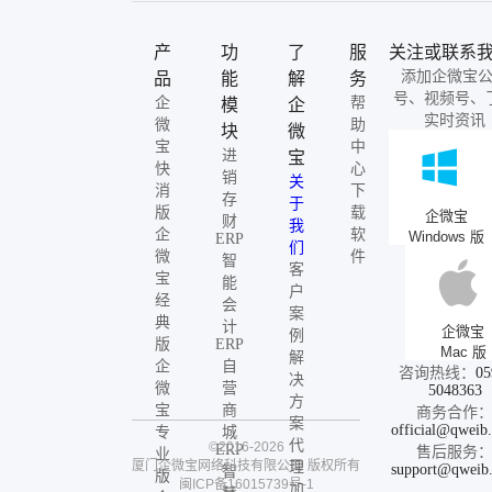
产
功
了
服
关注或联系
添加企微宝
品
能
解
务
号、视频号、
企
帮
模
企
实时资讯
微
助
块
微
宝
中
进
宝
快
心
销
关
消
下
存
于
版
载
企微宝
财
我
企
软
Windows 版
ERP
们
微
件
智
客
宝
能
户
经
会
案
典
计
企微宝
例
版
ERP
Mac 版
解
企
自
咨询热线：
05
决
微
营
5048363
方
宝
商
商务合作
案
official@qweib
专
城
代
©2016-2026
ERP
售后服务
业
厦门企微宝网络科技有限公司
版权所有
理
support@qweib
智
版
闽ICP备16015739号-1
加