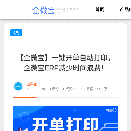
企微宝
首页
产品
文刊
【企微宝】一键开单自动打印，
企微宝ERP减少时间浪费！
企微宝
2023-10-20
/
0 评论
/
1 点赞
/
2,237 阅读
/
581 字