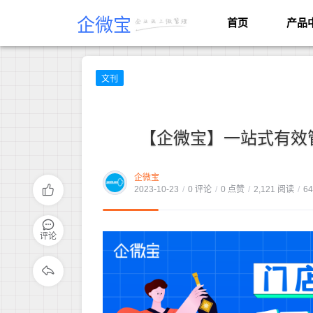
企微宝
首页
产品
文刊
【企微宝】一站式有效
企微宝
2023-10-23
/
0 评论
/
0 点赞
/
2,121 阅读
/
6
评论