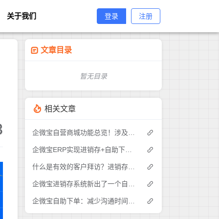
关于我们
登录
注册
文章目录
暂无目录
相关文章
3
企微宝自营商城功能总览！涉及各方面，管理精细化，帮助企业追赶销售潮流提高营业额！3
企微宝ERP实现进销存+自助下单的业务模式(1)
什么是有效的客户拜访？进销存业务员需要怎么做？|企微宝ERP(1)
企微宝进销存系统新出了一个自助下单的功能，有没有人试过？2
企微宝自助下单：减少沟通时间成本，提高进销存下单效率(1)