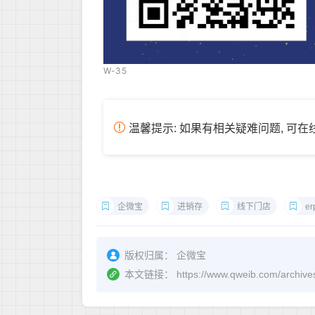
W-35
温馨提示: 如果有相关疑难问题, 可
企微宝
进销存
线下门店
er
版权归属：
企微宝
本文链接：
https://www.qweib.com