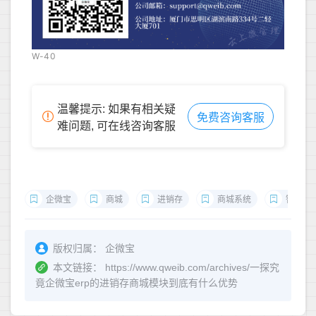
W-40
温馨提示: 如果有相关疑
免费咨询客服
难问题, 可在线咨询客服
企微宝
商城
进销存
商城系统
智能化
版权归属：
企微宝
本文链接：
https://www.qweib.com/archives/一探究
竟企微宝erp的进销存商城模块到底有什么优势