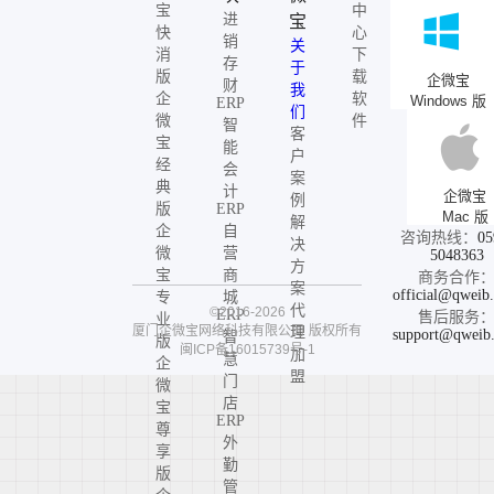
宝
中
进
宝
快
心
销
关
消
下
存
于
版
载
企微宝
财
我
企
软
Windows 版
ERP
们
微
件
智
客
宝
能
户
经
会
案
典
计
企微宝
例
版
ERP
Mac 版
解
企
自
咨询热线：
05
决
微
营
5048363
方
宝
商
商务合作
案
official@qweib
专
城
代
©2016-2026
ERP
售后服务
业
厦门企微宝网络科技有限公司
版权所有
理
support@qweib
智
版
闽ICP备16015739号-1
加
慧
企
盟
门
微
店
宝
ERP
尊
外
享
勤
版
管