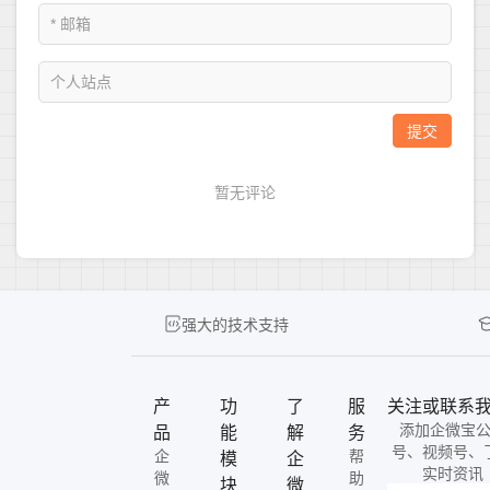
强大的技术支持
产
功
了
服
关注或联系
添加企微宝
品
能
解
务
号、视频号、
企
帮
模
企
实时资讯
微
助
块
微